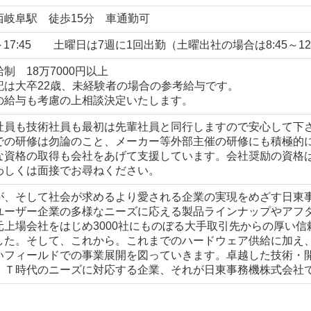
西岐阜駅 徒歩15分 車通勤可
5～17:45 土曜日は7週に1回出勤（土曜出社の場合は8:45～12
制 18万7000円以上
記は大卒22歳、未経験者の場合の参考給与です。
の給与も考慮の上相談決定いたします。
社員も技術社員も最初は先輩社員と同行しますので安心して下
での研修は勿論のこと、メーカー等外部主催の研修にも積極的
な資格の取得も会社をあげて支援しています。会社奨励の資格
わしくは面接でお尋ねください。
が、そして社会が求めるより愛される企業の実現をめざす日東事
ユーザー企業の多様なニーズに応える製品ラインナップやアフ
元上場会社をはじめ3000社にものぼる大手取引先からの厚い
した。そして、これから。これまでのハードウェア供給に加え
いフィールドでの事業展開を図っていきます。卓越した技術・
ＩＴ時代のニーズに対応する企業、それが日東事務機株式会社