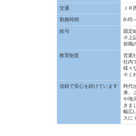
交通
ＪＲ
勤務時間
8:4
給与
固定給
※上
前職
教育制度
営業
社内
様々
※く
信頼で安心を続けています
時代
来、
や地
きま
幅広
スに