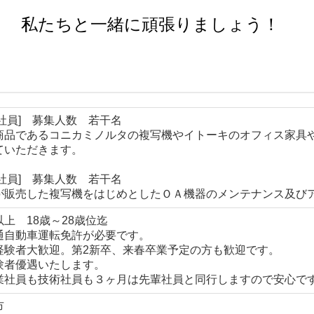
私たちと一緒に頑張りましょう！
業社員] 募集人数 若干名
商品であるコニカミノルタの複写機やイトーキのオフィス家具
ていただきます。
術社員] 募集人数 若干名
が販売した複写機をはじめとしたＯＡ機器のメンテナンス及び
上 18歳～28歳位迄
通自動車運転免許が必要です。
経験者大歓迎。第2新卒、来春卒業予定の方も歓迎です。
験者優遇いたします。
業社員も技術社員も３ヶ月は先輩社員と同行しますので安心で
市