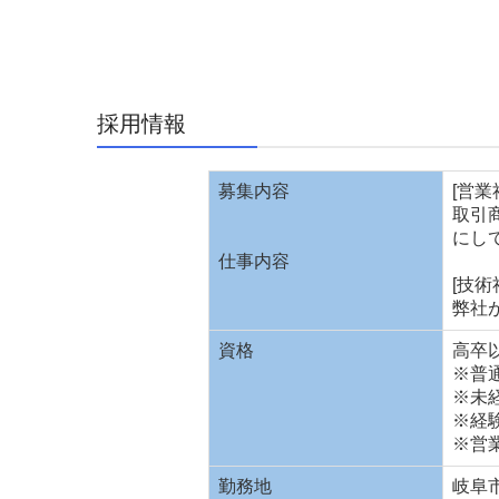
採用情報
募集内容
[営
取引
にし
仕事内容
[技
弊社
資格
高卒以
※普
※未
※経
※営
勤務地
岐阜